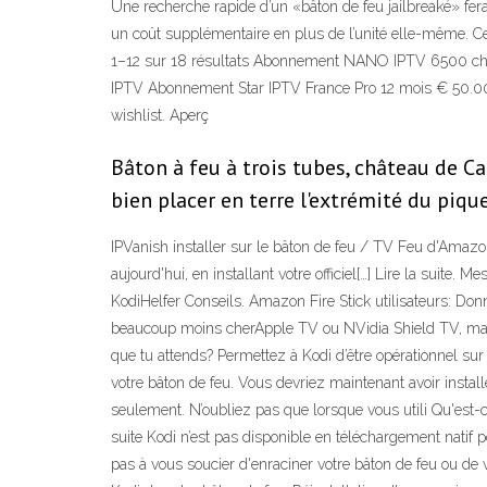
Une recherche rapide d’un «bâton de feu jailbreaké» fer
un coût supplémentaire en plus de l’unité elle-même. Ces 
1–12 sur 18 résultats Abonnement NANO IPTV 6500 chaîn
IPTV Abonnement Star IPTV France Pro 12 mois € 50.00
wishlist. Aperç
Bâton à feu à trois tubes, château de Ca
bien placer en terre l'extrémité du pique
IPVanish installer sur le bâton de feu / TV Feu d'Amaz
aujourd'hui, en installant votre officiel[…] Lire la suite
KodiHelfer Conseils. Amazon Fire Stick utilisateurs: Donn
beaucoup moins cherApple TV ou NVidia Shield TV, mais c
que tu attends? Permettez à Kodi d’être opérationnel sur
votre bâton de feu. Vous devriez maintenant avoir instal
seulement. N’oubliez pas que lorsque vous utili Qu'est-
suite Kodi n’est pas disponible en téléchargement natif p
pas à vous soucier d'enraciner votre bâton de feu ou d