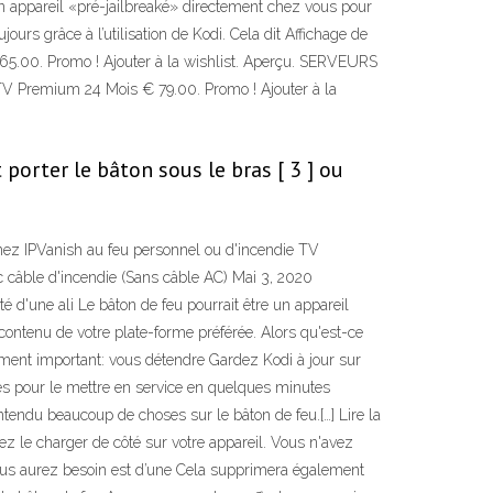
un appareil «pré-jailbreaké» directement chez vous pour
urs grâce à l’utilisation de Kodi. Cela dit Affichage de
5.00. Promo ! Ajouter à la wishlist. Aperçu. SERVEURS
V Premium 24 Mois € 79.00. Promo ! Ajouter à la
porter le bâton sous le bras [ 3 ] ou
enez IPVanish au feu personnel ou d'incendie TV
vec câble d'incendie (Sans câble AC) Mai 3, 2020
é d'une ali Le bâton de feu pourrait être un appareil
ontenu de votre plate-forme préférée. Alors qu'est-ce
aiment important: vous détendre Gardez Kodi à jour sur
les pour le mettre en service en quelques minutes
tendu beaucoup de choses sur le bâton de feu.[…] Lire la
vez le charger de côté sur votre appareil. Vous n'avez
vous aurez besoin est d’une Cela supprimera également