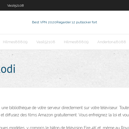
Vasil52108
Best VPN 2020
Regarder 12 putlocker fort
Hilmes86809
Vasil52108
Hilmes86809
Anderton48088
kodi
 une bibliothèque de votre serveur directement sur votre téléviseur. Toutef
té et diffusez des films Amazon gratuitement. Vous enfreignez la loi et v
es modèles, y compris le bâton de télévision Fire 4K et, même au Roya