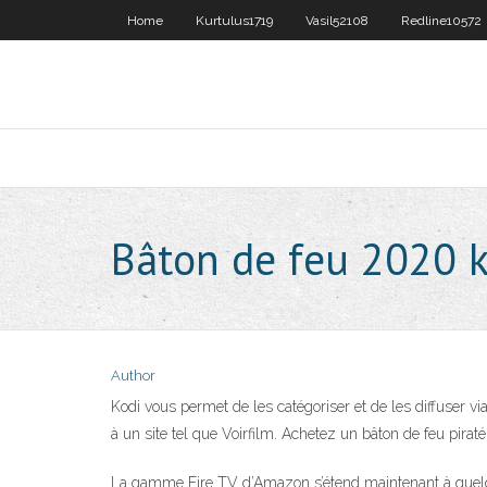
Home
Kurtulus1719
Vasil52108
Redline10572
Bâton de feu 2020 
Author
Kodi vous permet de les catégoriser et de les diffuser via
à un site tel que Voirfilm. Achetez un bâton de feu pira
La gamme Fire TV d’Amazon s’étend maintenant à quelqu