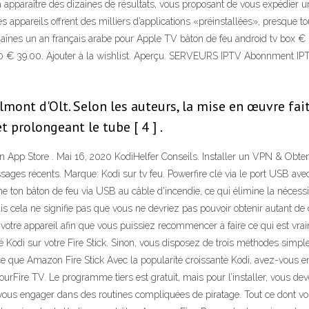
a apparaître des dizaines de résultats, vous proposant de vous expédier 
appareils offrent des milliers d’applications «préinstallées», presque toujo
es un an français arabe pour Apple TV bâton de feu android tv box € 6
 € 39.00. Ajouter à la wishlist. Aperçu. SERVEURS IPTV Abonnment IPT
lmont d'Olt. Selon les auteurs, la mise en œuvre fait 
t prolongeant le tube [ 4 ] .
on App Store . Mai 16, 2020 KodiHelfer Conseils. Installer un VPN & Obt
. Messages récents. Marque: Kodi sur tv feu. Powerfire clé via le port USB a
e ton bâton de feu via USB au câble d'incendie, ce qui élimine la nécessit
ela ne signifie pas que vous ne devriez pas pouvoir obtenir autant de c
 votre appareil afin que vous puissiez recommencer à faire ce qui est vr
lé Kodi sur votre Fire Stick. Sinon, vous disposez de trois méthodes simp
ce que Amazon Fire Stick Avec la popularité croissante Kodi, avez-vous en
ourFire TV. Le programme tiers est gratuit, mais pour l’installer, vous de
e vous engager dans des routines compliquées de piratage. Tout ce dont 