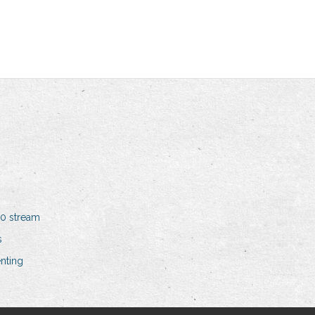
0 stream
s
enting