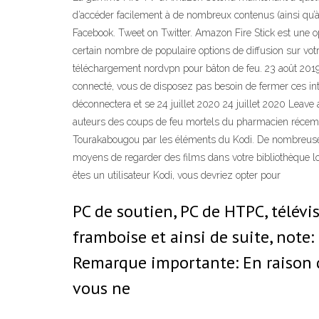
d’accéder facilement à de nombreux contenus (ainsi qu’à 
Facebook. Tweet on Twitter. Amazon Fire Stick est une op
certain nombre de populaire options de diffusion sur vo
téléchargement nordvpn pour bâton de feu. 23 août 20
connecté, vous de disposez pas besoin de fermer ces inte
déconnectera et se 24 juillet 2020 24 juillet 2020 Leav
auteurs des coups de feu mortels du pharmacien récemmen
Tourakabougou par les éléments du Kodi. De nombreuses p
moyens de regarder des films dans votre bibliothèque loc
êtes un utilisateur Kodi, vous devriez opter pour
PC de soutien, PC de HTPC, télévis
framboise et ainsi de suite, note
Remarque importante: En raison d
vous ne