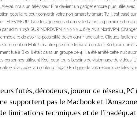
Alexa), mais un téléviseur Fire devient un gadget encore plus utile avec K
tion populaire pour convertir votre non-smart tv smart Tv. Il est basé su
tre TÉLÉVISEUR. Une fois que vous obtenez le bâton, la première chose que
19 par admin 75% SUR NORDVPN ⭐⭐⭐⭐⭐ 4.6/5 Avis NordVPN. Changer de s
rmédiaire de avoir la possibilité de en ouvrir une autre. Cliquez facileme
e a Comment on Mali: Un autre présumé tueur du docteur Kodio aux arrêts
t tué à Bko. Il était dans un groupe de 4. Il a été arrêté cette nuit aup
ersonnes utilisent Kodi pour leurs besoins de visionnage de vidéos. L'a
ale et d'accéder au contenu (légal!) En ligne de vos réseaux de télévisio
eurs futés, décodeurs, joueur de réseau, PC 
: ne supportent pas le Macbook et l'Amazone
e limitations techniques et de l'inadéquati