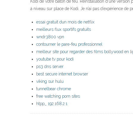
Kodi de votre bâton de feu. Réinstallation d'une versio
à niveau sur place de Kodi. Je n’ai pas d’expérience de p
essai gratuit dun mois de netflix
meilleurs flux sportifs gratuits
wndr3800 vpn
contourner le pare-feu professionnel
meilleur site pour regarder des films bollywood en l
youtube tv pour kodi
ps3 dns server
best secure internet browser
viking sur hulu
tunnelbear chrome
free watching porn sites
htpp_ 192.168.2.1