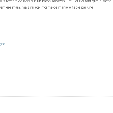
n plus récente de Kodi sur un bâton Amazon Fire. Pour autant que je sach
remière main, mais j’ai été informé de manière fiable par une
igne